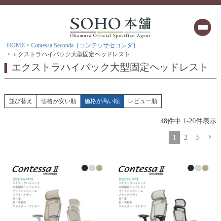
HOME
Contessa Seconda［コンテッサセコンダ］
エクストラハイバック大型固定ヘッドレスト
エクストラハイバック大型固定ヘッドレスト
並び替え
価格が安い順
価格が高い順
レビュー順
48
件中
1
-
20
件表示
1
2
3