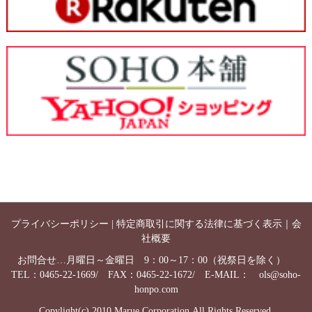
プライバシーポリシー
|
特定商取引に関する法律に基づく表示
｜
会
社概要
お問合せ…月曜日～金曜日 9：00～17：00（祝祭日を除く）
TEL：0465-22-1669/ FAX：0465-22-1672/ E-MAIL：
ols@soho-
honpo.com
Copylight(c) 2010 Marue Corporation.All Rights Reserved.