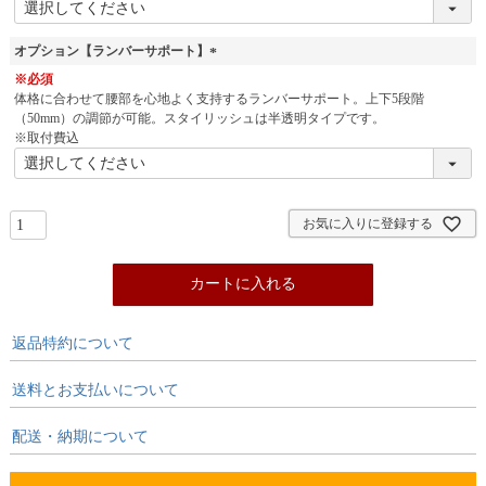
オプション【ランバーサポート】
(
※必須
必
体格に合わせて腰部を心地よく支持するランバーサポート。上下5段階
須
（50mm）の調節が可能。スタイリッシュは半透明タイプです。
)
※取付費込
お気に入りに登録する
カートに入れる
返品特約について
送料とお支払いについて
配送・納期について