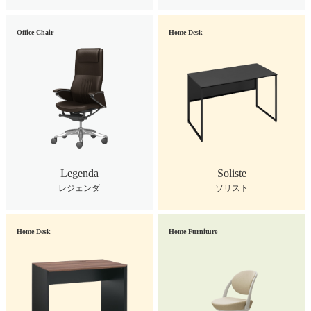
Office Chair
Home Desk
Legenda
Soliste
レジェンダ
ソリスト
Home Desk
Home Furniture