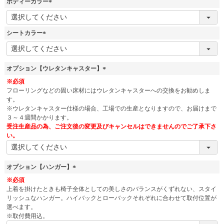
ボディーカラー
(
必
須
シートカラー
)
(
必
須
オプション【ウレタンキャスター】
)
(
※必須
必
フローリングなどの固い床材にはウレタンキャスターへの交換をお勧めしま
須
す。
)
※ウレタンキャスター仕様の場合、工場での生産となりますので、お届けまで
３～４週間かかります。
受注生産品の為、ご注文後の変更及びキャンセルはできませんのでご了承下さ
い。
オプション【ハンガー】
(
※必須
必
上着を掛けたときも椅子全体としての美しさのバランスがくずれない、スタイ
須
リッシュなハンガー。ハイバックとローバックそれぞれに合わせて取付位置が
)
選べます。
※取付費用込。